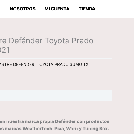
Buscar
NOSOTROS
MI CUENTA
TIENDA
tre Defénder Toyota Prado
021
RASTRE DEFENDER
,
TOYOTA PRADO SUMO TX
 con nuestra marca propia Defénder con productos
 las marcas WeatherTech, Piaa, Warn y Tuning Box.