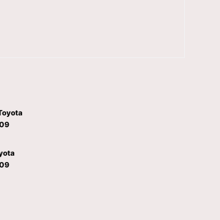
yota
009