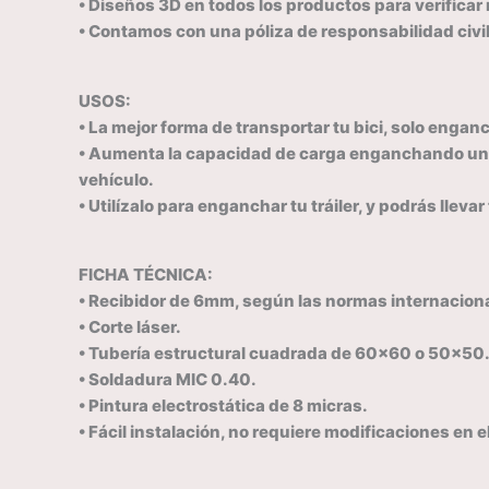
• Diseños 3D en todos los productos para verifica
• Contamos con una póliza de responsabilidad civil
USOS:
• La mejor forma de transportar tu bici, solo enganc
• Aumenta la capacidad de carga enganchando una c
vehículo.
• Utilízalo para enganchar tu tráiler, y podrás lleva
FICHA TÉCNICA:
• Recibidor de 6mm, según las normas internacion
• Corte láser.
• Tubería estructural cuadrada de 60×60 o 50×50
• Soldadura MIC 0.40.
• Pintura electrostática de 8 micras.
• Fácil instalación, no requiere modificaciones en e