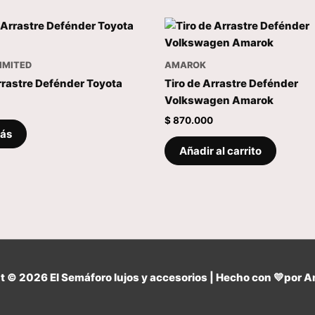
IMITED
AMAROK
rrastre Defénder Toyota
Tiro de Arrastre Defénder
Volkswagen Amarok
$
870.000
más
Añadir al carrito
ht © 2026
El Semáforo lujos y accesorios
| Hecho con 💛por Am