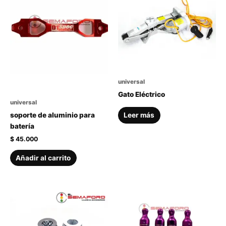
universal
Gato Eléctrico
universal
Leer más
soporte de aluminio para
batería
$
45.000
Añadir al carrito