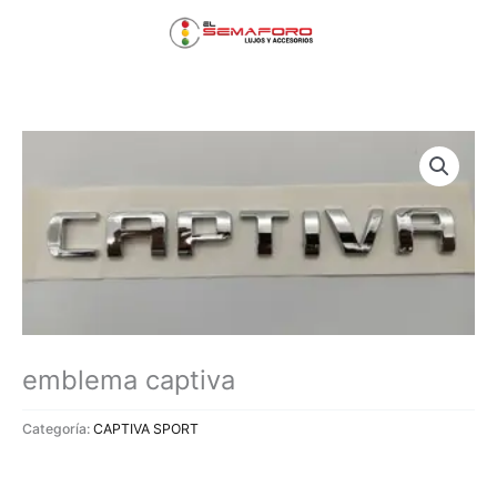
Ir
Menú
al
contenido
principal
emblema captiva
Categoría:
CAPTIVA SPORT