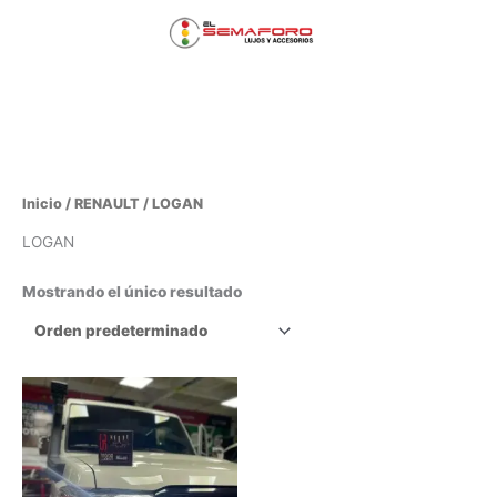
Ir
Menú
al
contenido
principal
Inicio
/
RENAULT
/ LOGAN
LOGAN
Mostrando el único resultado