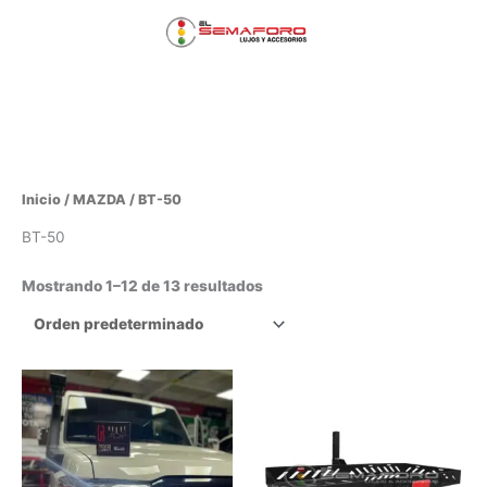
Ir
Menú
al
contenido
principal
Inicio
/
MAZDA
/ BT-50
BT-50
Mostrando 1–12 de 13 resultados