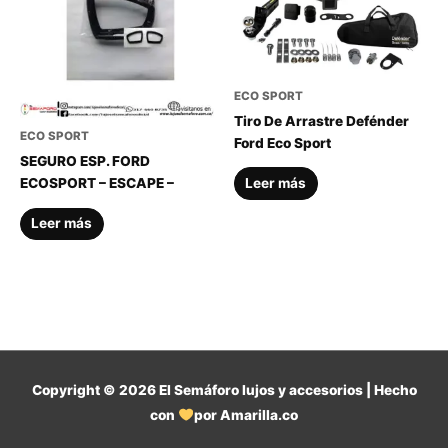
ECO SPORT
Tiro De Arrastre Defénder
ECO SPORT
Ford Eco Sport
SEGURO ESP. FORD
ECOSPORT – ESCAPE –
Leer más
Leer más
Copyright © 2026
El Semáforo lujos y accesorios
| Hecho
con
por Amarilla.co